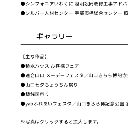
●シンフォニアいわくに 照明設備改修工事アドバ
●シルバー人材センター 宇部市楠総合センター 
ギャラリー
【主な作品】
●積水ハウス お客様フェア
●連合山口 メーデーフェスタ／山口きらら博記念
●山口七夕ちょうちん祭り
●鋳銭司祭り
●yabふれあいフェスタ／山口きらら博記念公園 
※写真はクリックすると拡大します。