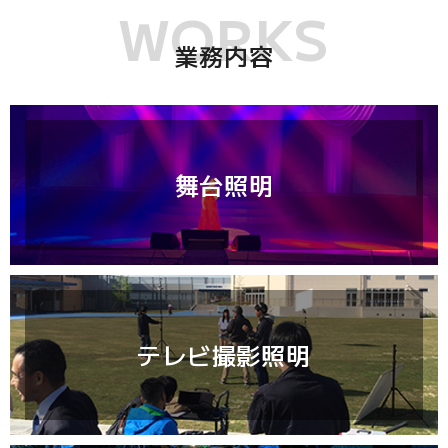
WORKS
業務内容
舞台照明
テレビ撮影照明