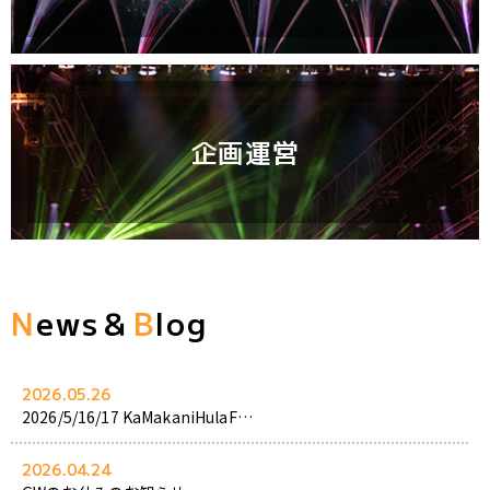
企画運営
N
ews＆
B
log
2026.05.26
2026/5/16/17 KaMakaniHulaF…
2026.04.24